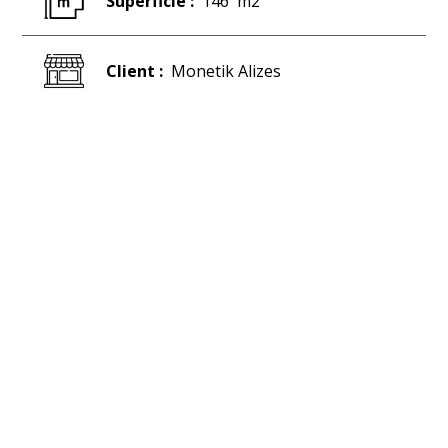
Superficie :
146
m2
Client :
Monetik Alizes