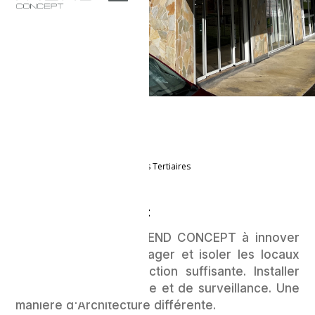
Accueil
>
Réalisations
>
Espaces Tertiaires
Description du projet
Toute l'équipe de TREND CONCEPT à innover
dans ce projet. Aménager et isoler les locaux
pour offrir une protection suffisante. Installer
des dispositifs d’alarme et de surveillance. Une
manière d'Architecture différente.