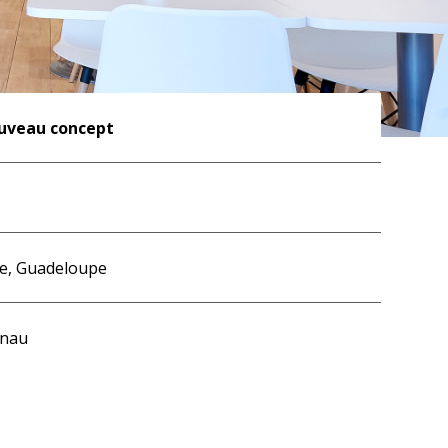
ouveau concept
e, Guadeloupe
gnau