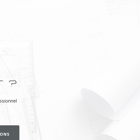
T ?
ssionnel
IONS